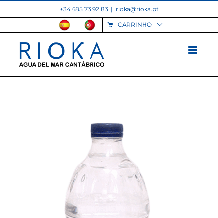
Skip
+34 685 73 92 83
|
rioka@rioka.pt
to
CARRINHO
content