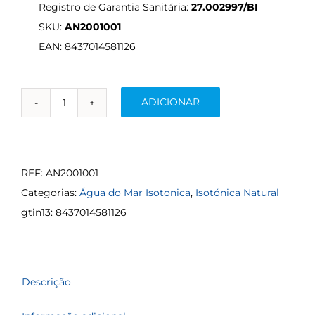
Registro de Garantia Sanitária:
27.002997/BI
SKU:
AN2001001
EAN: 8437014581126
ADICIONAR
Quantidade
de
Água
do
REF:
AN2001001
Mar
Categorias:
Água do Mar Isotonica
,
Isotónica Natural
Isotónica
gtin13:
8437014581126
Engarrafada
·
6
Descrição
Garrafas
de